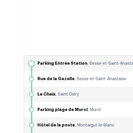
Horaires de la ligne Clermont-Ferrand - Besse dans la 
Parking Entrée Station
, Besse-et-Saint-Anasta
Rue de la Gazelle
, Besse-et-Saint-Anastaise
Le Cheix
, Saint-Diéry
Parking plage de Murol
, Murol
Hôtel de la poste
, Montaigut-le-Blanc