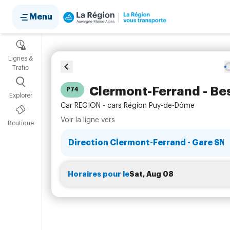
Menu
Itinéraires
Lignes &
Trafic
Clermont-Ferrand - Be
P74
Explorer
Car REGION - cars Région Puy-de-Dôme
Voir la ligne vers
Boutique
Horaires pour le
Sat, Aug 08