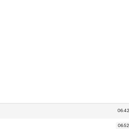
nt-Fd dans la direction Clermont-Ferrand - Gare Routiere
06:4
06:52