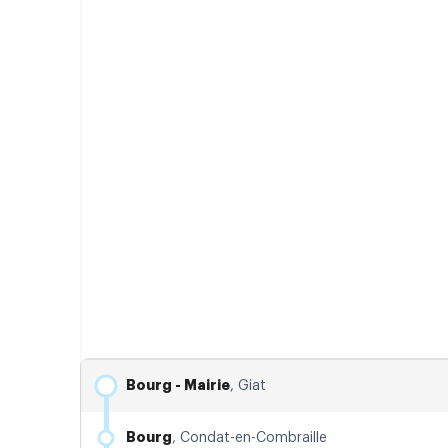
Horaires de la ligne Giat-Pontaumur-Pontgibaud-Clermo
Bourg - Mairie
, Giat
Bourg
, Condat-en-Combraille