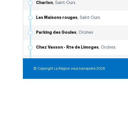
Charlon
, Saint-Ours
Les Maisons rouges
, Saint-Ours
Parking des Goules
, Orcines
Chez Vasson - Rte de Limoges
, Orcines
Lycée Hôtelier - voie romaine
, Chamalières
© Copyright La Région vous transporte 2026
Lycée Sainte-Thecle
, Chamalières
La carte affiche actuellement 0 points, vous pouvez les parcourir au
Gare Routiere
, Clermont-Ferrand