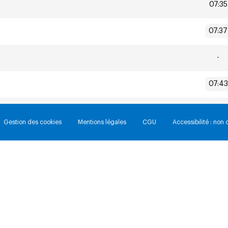
07:35
07:37
-
07:43
07:59
Gestion des cookies
Mentions légales
CGU
Accessibilité : non
08:0
 clavier
08:17