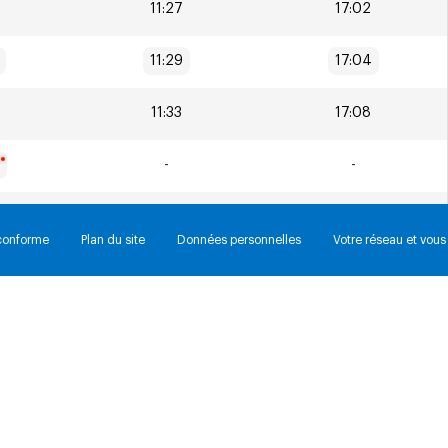
11:27
17:02
11:29
17:04
11:33
17:08
-
-
11:47
17:22
 conforme
Plan du site
Données personnelles
Votre réseau et vous
8
11:53
17:28
11:57
17:32