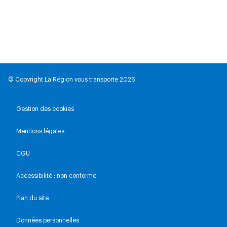
HABERE-POCHE >
© Copyright La Région vous transporte 2026
Y03
BELLEVAUX > THONON-LES-
Gestion des cookies
BAINS
Mentions légales
Car REGION - cars Région Haute-Savoie
CGU
Voir la ligne vers
Accessibilité : non conforme
Plan du site
Horaires pour le
Thu, Aug 06
Données personnelles